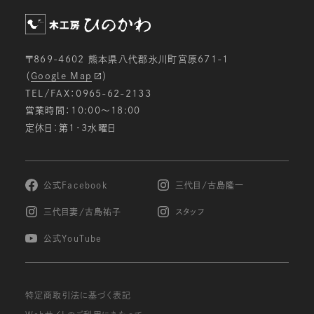
ための分析等を行うため。
メールマガジン等の配信、セミナーやイベントのご
案内等のため。
〒869-4602 熊本県八代郡氷川町宮原671-1
電子メールでの問い合わせへの対応のため。
（
Google Map
）
ご注文いただいた商品の発送のため。
TEL/FAX：0965-62-2133
お申し込みいただいたサービス等の提供のため。
営業時間：10:00〜18:00
定休日：第1・3水曜日
個人情報の第三者への開示・提供の禁止
当社は、お客様よりお預かりした個人情報を適切に
管理し、次のいずれかに該当する場合を除き、個人
情報を第三者に開示致しません。
公式Facebook
三代目/古島隆一
お客様の同意がある場合
三代目妻/古島祐子
スタッフ
お客様が希望されるサービスを行なうために当社
が業務を委託する業者に対して開示する場合
公式YouTube
法令に基づき開示することが必要である場合
個人情報の安全対策
特定商取引法に基づく表記
当社は、個人情報の正確性及び安全性確保のため