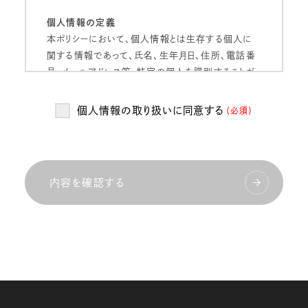
個人情報の定義
本ポリシーにおいて、個人情報とは生存する個人に
関する情報であって、氏名、生年月日、住所、電話番
号、メールアドレス等、特定の個人を識別することが
できるものをいいます。
個人情報の取り扱いに同意する
（必須）
個人情報の管理
当社は、お客様の個人情報を正確かつ最新の状態
に保ち、個人情報への不正アクセス・紛失・破損・改
ざん・漏洩などを防止するため、セキュリティシステム
内容を確認する
の維持・管理体制の整備・社員教育の徹底等の必要
な措置を講じ、安全対策を実施し個人情報の厳重な
管理を行ないます。
個人情報の利用目的
当社は、お客様からお預かりした個人情報を、以下の
目的で利用いたします。
当社のサービス向上・改善、新サービスを検討する