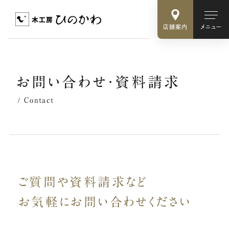
店舗案内
メニュー
お
問
い
合
わ
せ
・
資
料
請
求
Contact
ご質問や資料請求など
お気軽に
お問い合わせください