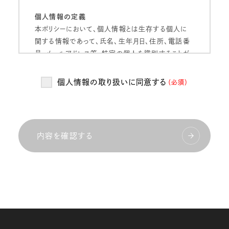
個人情報の定義
本ポリシーにおいて、個人情報とは生存する個人に
関する情報であって、氏名、生年月日、住所、電話番
号、メールアドレス等、特定の個人を識別することが
できるものをいいます。
個人情報の取り扱いに同意する
（必須）
個人情報の管理
当社は、お客様の個人情報を正確かつ最新の状態
に保ち、個人情報への不正アクセス・紛失・破損・改
ざん・漏洩などを防止するため、セキュリティシステム
内容を確認する
の維持・管理体制の整備・社員教育の徹底等の必要
な措置を講じ、安全対策を実施し個人情報の厳重な
管理を行ないます。
個人情報の利用目的
当社は、お客様からお預かりした個人情報を、以下の
目的で利用いたします。
当社のサービス向上・改善、新サービスを検討する