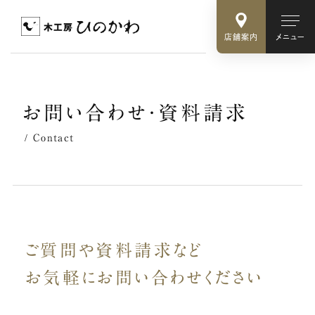
店舗案内
メニュー
お
問
い
合
わ
せ
・
資
料
請
求
Contact
ご質問や資料請求など
お気軽に
お問い合わせください