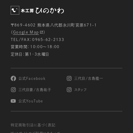
ための分析等を行うため。
メールマガジン等の配信、セミナーやイベントのご
案内等のため。
〒869-4602 熊本県八代郡氷川町宮原671-1
電子メールでの問い合わせへの対応のため。
（
Google Map
）
ご注文いただいた商品の発送のため。
TEL/FAX：0965-62-2133
お申し込みいただいたサービス等の提供のため。
営業時間：10:00〜18:00
定休日：第1・3水曜日
個人情報の第三者への開示・提供の禁止
当社は、お客様よりお預かりした個人情報を適切に
管理し、次のいずれかに該当する場合を除き、個人
情報を第三者に開示致しません。
公式Facebook
三代目/古島隆一
お客様の同意がある場合
三代目妻/古島祐子
スタッフ
お客様が希望されるサービスを行なうために当社
が業務を委託する業者に対して開示する場合
公式YouTube
法令に基づき開示することが必要である場合
個人情報の安全対策
特定商取引法に基づく表記
当社は、個人情報の正確性及び安全性確保のため