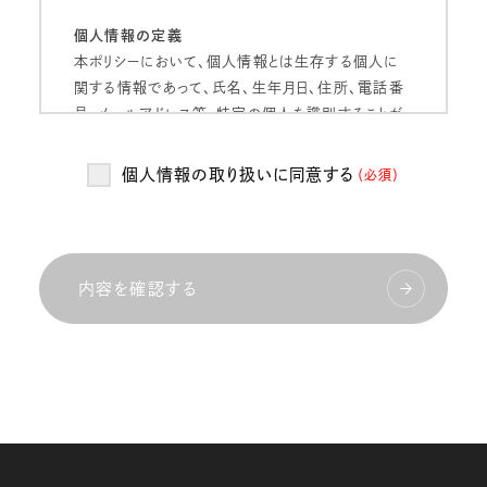
個人情報の定義
本ポリシーにおいて、個人情報とは生存する個人に
関する情報であって、氏名、生年月日、住所、電話番
号、メールアドレス等、特定の個人を識別することが
できるものをいいます。
個人情報の取り扱いに同意する
（必須）
個人情報の管理
当社は、お客様の個人情報を正確かつ最新の状態
に保ち、個人情報への不正アクセス・紛失・破損・改
ざん・漏洩などを防止するため、セキュリティシステム
内容を確認する
の維持・管理体制の整備・社員教育の徹底等の必要
な措置を講じ、安全対策を実施し個人情報の厳重な
管理を行ないます。
個人情報の利用目的
当社は、お客様からお預かりした個人情報を、以下の
目的で利用いたします。
当社のサービス向上・改善、新サービスを検討する