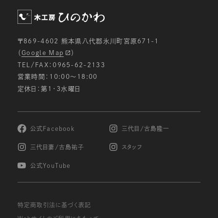
ための分析等を行うため。
メールマガジン等の配信、セミナーやイベントのご
案内等のため。
〒869-4602 熊本県八代郡氷川町宮原671-1
電子メールでの問い合わせへの対応のため。
（
Google Map
）
ご注文いただいた商品の発送のため。
TEL/FAX：0965-62-2133
お申し込みいただいたサービス等の提供のため。
営業時間：10:00〜18:00
定休日：第1・3水曜日
個人情報の第三者への開示・提供の禁止
当社は、お客様よりお預かりした個人情報を適切に
管理し、次のいずれかに該当する場合を除き、個人
情報を第三者に開示致しません。
公式Facebook
三代目/古島隆一
お客様の同意がある場合
三代目妻/古島祐子
スタッフ
お客様が希望されるサービスを行なうために当社
が業務を委託する業者に対して開示する場合
公式YouTube
法令に基づき開示することが必要である場合
個人情報の安全対策
特定商取引法に基づく表記
当社は、個人情報の正確性及び安全性確保のため