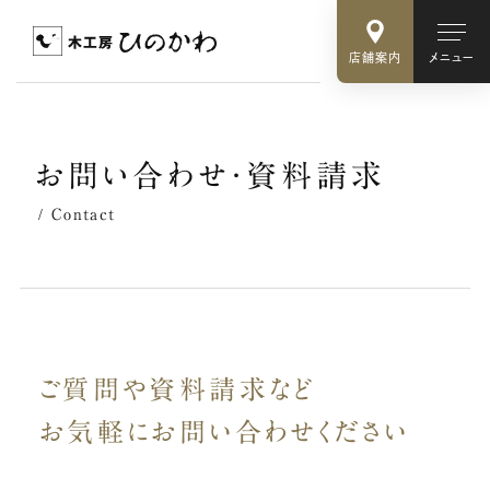
店舗案内
メニュー
お
問
い
合
わ
せ
・
資
料
請
求
Contact
ご質問や資料請求など
お気軽に
お問い合わせください