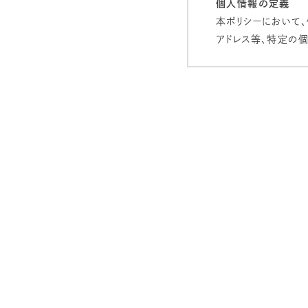
個人情報の定義
本ポリシーにおいて
アドレス等、特定の
個人情報の管理
当社は、お客様の個
洩などを防止するた
安全対策を実施し個
個人情報の利用目
当社は、お客様から
当社のサービス向
メールマガジン等の
電子メールでの問
ご注文いただいた
お申し込みいただ
個人情報の第三者