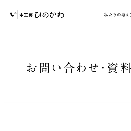
私たちの考え
お
問
い
合
わ
せ
・
資