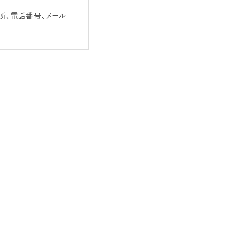
所、電話番号、メール
・破損・改ざん・漏
の必要な措置を講じ、