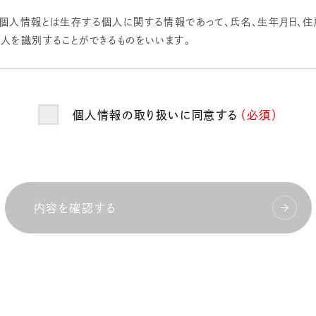
、個人情報とは生存する個人に関する情報であって、氏名、生年月日、住
個人を識別することができるものをいいます。
人情報を正確かつ最新の状態に保ち、個人情報への不正アクセス・紛失
め、セキュリティシステムの維持・管理体制の整備・社員教育の徹底等
個人情報の取り扱いに同意する
（必須）
人情報の厳重な管理を行ないます。
的
お預かりした個人情報を、以下の目的で利用いたします。
上・改善、新サービスを検討するための分析等を行うため。
内容を確認する
配信、セミナーやイベントのご案内等のため。
い合わせへの対応のため。
商品の発送のため。
いたサービス等の提供のため。
への開示・提供の禁止