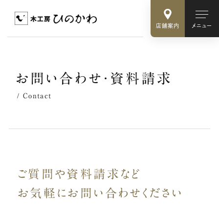
店舗案内
メニュー
お
問
い
合
わ
せ
・
資
料
請
求
Contact
ご質問や資料請求など
お気軽に
お問い合わせください