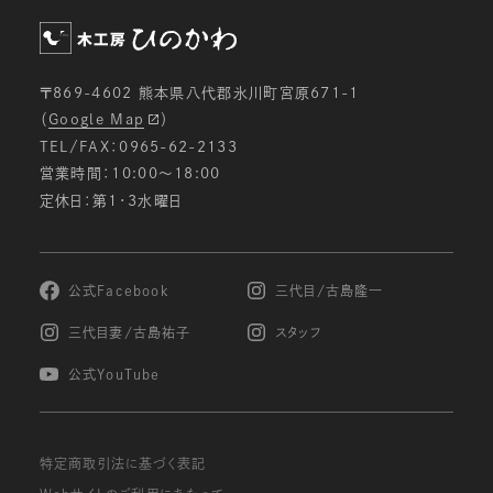
ための分析等を行うため。
メールマガジン等の配信、セミナーやイベントのご
案内等のため。
〒869-4602 熊本県八代郡氷川町宮原671-1
電子メールでの問い合わせへの対応のため。
（
Google Map
）
ご注文いただいた商品の発送のため。
TEL/FAX：0965-62-2133
お申し込みいただいたサービス等の提供のため。
営業時間：10:00〜18:00
定休日：第1・3水曜日
個人情報の第三者への開示・提供の禁止
当社は、お客様よりお預かりした個人情報を適切に
管理し、次のいずれかに該当する場合を除き、個人
情報を第三者に開示致しません。
公式Facebook
三代目/古島隆一
お客様の同意がある場合
三代目妻/古島祐子
スタッフ
お客様が希望されるサービスを行なうために当社
が業務を委託する業者に対して開示する場合
公式YouTube
法令に基づき開示することが必要である場合
個人情報の安全対策
特定商取引法に基づく表記
当社は、個人情報の正確性及び安全性確保のため