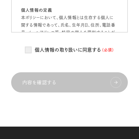
個人情報の定義
本ポリシーにおいて、個人情報とは生存する個人に
関する情報であって、氏名、生年月日、住所、電話番
号、メールアドレス等、特定の個人を識別することが
できるものをいいます。
個人情報の取り扱いに同意する
（必須）
個人情報の管理
当社は、お客様の個人情報を正確かつ最新の状態
に保ち、個人情報への不正アクセス・紛失・破損・改
ざん・漏洩などを防止するため、セキュリティシステム
内容を確認する
の維持・管理体制の整備・社員教育の徹底等の必要
な措置を講じ、安全対策を実施し個人情報の厳重な
管理を行ないます。
個人情報の利用目的
当社は、お客様からお預かりした個人情報を、以下の
目的で利用いたします。
当社のサービス向上・改善、新サービスを検討する