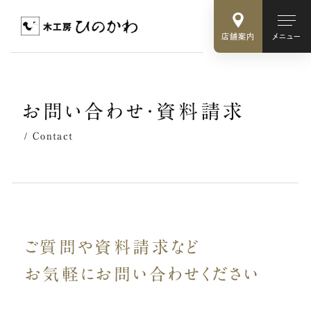
店舗案内
メニュー
お
問
い
合
わ
せ
・
資
料
請
求
Contact
ご質問や資料請求など
お気軽に
お問い合わせください