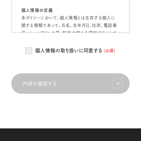
個人情報の定義
本ポリシーにおいて、個人情報とは生存する個人に
関する情報であって、氏名、生年月日、住所、電話番
号、メールアドレス等、特定の個人を識別することが
できるものをいいます。
個人情報の取り扱いに同意する
（必須）
個人情報の管理
当社は、お客様の個人情報を正確かつ最新の状態
に保ち、個人情報への不正アクセス・紛失・破損・改
ざん・漏洩などを防止するため、セキュリティシステム
内容を確認する
の維持・管理体制の整備・社員教育の徹底等の必要
な措置を講じ、安全対策を実施し個人情報の厳重な
管理を行ないます。
個人情報の利用目的
当社は、お客様からお預かりした個人情報を、以下の
目的で利用いたします。
当社のサービス向上・改善、新サービスを検討する