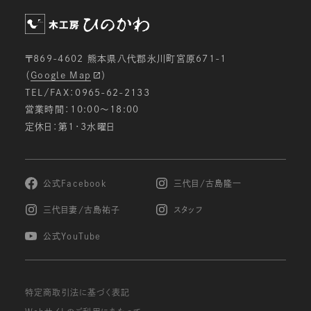
ための分析等を行うため。
メールマガジン等の配信、セミナーやイベントのご
案内等のため。
〒869-4602 熊本県八代郡氷川町宮原671-1
電子メールでの問い合わせへの対応のため。
（
Google Map
）
ご注文いただいた商品の発送のため。
TEL/FAX：0965-62-2133
お申し込みいただいたサービス等の提供のため。
営業時間：10:00〜18:00
定休日：第1・3水曜日
個人情報の第三者への開示・提供の禁止
当社は、お客様よりお預かりした個人情報を適切に
管理し、次のいずれかに該当する場合を除き、個人
情報を第三者に開示致しません。
公式Facebook
三代目/古島隆一
お客様の同意がある場合
三代目妻/古島祐子
スタッフ
お客様が希望されるサービスを行なうために当社
が業務を委託する業者に対して開示する場合
公式YouTube
法令に基づき開示することが必要である場合
個人情報の安全対策
特定商取引法に基づく表記
当社は、個人情報の正確性及び安全性確保のため