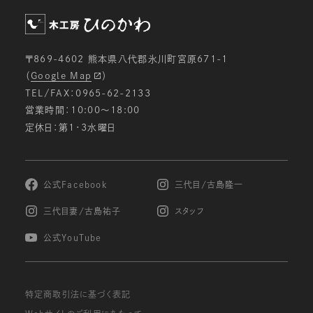
ための分析等を行うため。
メールマガジン等の配信、セミナーやイベントのご
案内等のため。
〒869-4602 熊本県八代郡氷川町宮原671-1
電子メールでの問い合わせへの対応のため。
（
Google Map
）
ご注文いただいた商品の発送のため。
TEL/FAX：0965-62-2133
お申し込みいただいたサービス等の提供のため。
営業時間：10:00〜18:00
定休日：第1・3水曜日
個人情報の第三者への開示・提供の禁止
当社は、お客様よりお預かりした個人情報を適切に
管理し、次のいずれかに該当する場合を除き、個人
情報を第三者に開示致しません。
公式Facebook
三代目/古島隆一
お客様の同意がある場合
三代目妻/古島祐子
スタッフ
お客様が希望されるサービスを行なうために当社
が業務を委託する業者に対して開示する場合
公式YouTube
法令に基づき開示することが必要である場合
個人情報の安全対策
特定商取引法に基づく表記
当社は、個人情報の正確性及び安全性確保のため