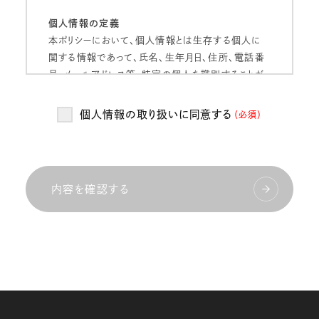
個人情報の定義
本ポリシーにおいて、個人情報とは生存する個人に
関する情報であって、氏名、生年月日、住所、電話番
号、メールアドレス等、特定の個人を識別することが
できるものをいいます。
個人情報の取り扱いに同意する
（必須）
個人情報の管理
当社は、お客様の個人情報を正確かつ最新の状態
に保ち、個人情報への不正アクセス・紛失・破損・改
ざん・漏洩などを防止するため、セキュリティシステム
内容を確認する
の維持・管理体制の整備・社員教育の徹底等の必要
な措置を講じ、安全対策を実施し個人情報の厳重な
管理を行ないます。
個人情報の利用目的
当社は、お客様からお預かりした個人情報を、以下の
目的で利用いたします。
当社のサービス向上・改善、新サービスを検討する