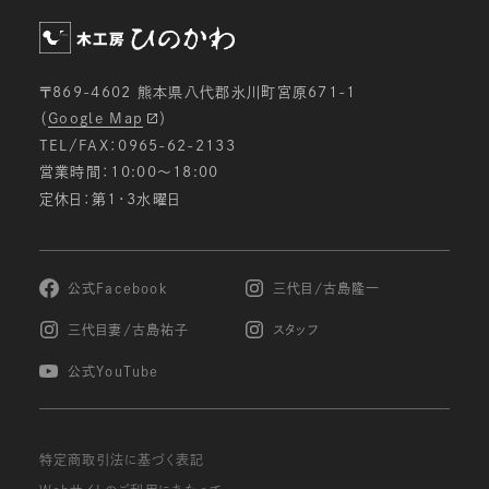
ための分析等を行うため。
メールマガジン等の配信、セミナーやイベントのご
案内等のため。
〒869-4602 熊本県八代郡氷川町宮原671-1
電子メールでの問い合わせへの対応のため。
（
Google Map
）
ご注文いただいた商品の発送のため。
TEL/FAX：0965-62-2133
お申し込みいただいたサービス等の提供のため。
営業時間：10:00〜18:00
定休日：第1・3水曜日
個人情報の第三者への開示・提供の禁止
当社は、お客様よりお預かりした個人情報を適切に
管理し、次のいずれかに該当する場合を除き、個人
情報を第三者に開示致しません。
公式Facebook
三代目/古島隆一
お客様の同意がある場合
三代目妻/古島祐子
スタッフ
お客様が希望されるサービスを行なうために当社
が業務を委託する業者に対して開示する場合
公式YouTube
法令に基づき開示することが必要である場合
個人情報の安全対策
特定商取引法に基づく表記
当社は、個人情報の正確性及び安全性確保のため