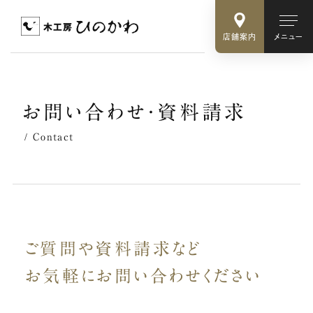
店舗案内
メニュー
お
問
い
合
わ
せ
・
資
料
請
求
Contact
ご質問や資料請求など
お気軽に
お問い合わせください