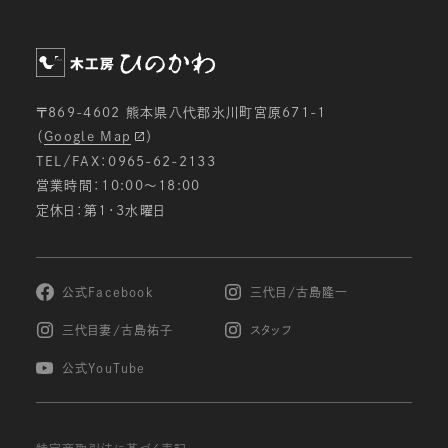
当社のサービス向上・改善、新サービスを検討する
ための分析等を行うため。
メールマガジン等の配信、セミナーやイベントのご
案内等のため。
〒869-4602 熊本県八代郡氷川町宮原671-1
電子メールでの問い合わせへの対応のため。
（
Google Map
）
ご注文いただいた商品の発送のため。
TEL/FAX：0965-62-2133
お申し込みいただいたサービス等の提供のため。
営業時間：10:00〜18:00
定休日：第1・3水曜日
個人情報の第三者への開示・提供の禁止
当社は、お客様よりお預かりした個人情報を適切に
管理し、次のいずれかに該当する場合を除き、個人
情報を第三者に開示致しません。
公式Facebook
三代目/古島隆一
お客様の同意がある場合
三代目妻/古島祐子
スタッフ
お客様が希望されるサービスを行なうために当社
が業務を委託する業者に対して開示する場合
公式YouTube
法令に基づき開示することが必要である場合
個人情報の安全対策