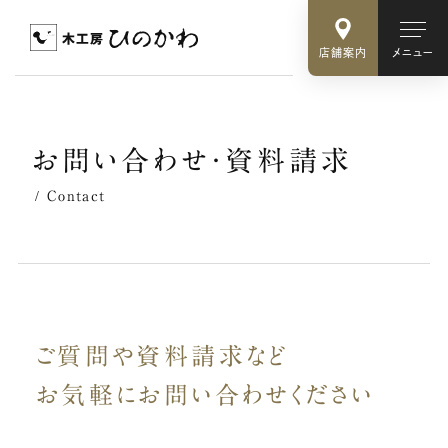
店舗案内
メニュー
お
問
い
合
わ
せ
・
資
料
請
求
Contact
ご質問や資料請求など
お気軽に
お問い合わせください