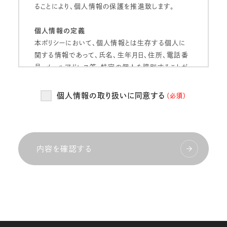
ることにより、個人情報の保護を推進致します。
個人情報の定義
本ポリシーにおいて、個人情報とは生存する個人に
関する情報であって、氏名、生年月日、住所、電話番
号、メールアドレス等、特定の個人を識別することが
できるものをいいます。
個人情報の取り扱いに同意する
（必須）
個人情報の管理
当社は、お客様の個人情報を正確かつ最新の状態
に保ち、個人情報への不正アクセス・紛失・破損・改
ざん・漏洩などを防止するため、セキュリティシステム
内容を確認する
の維持・管理体制の整備・社員教育の徹底等の必要
な措置を講じ、安全対策を実施し個人情報の厳重な
管理を行ないます。
個人情報の利用目的
当社は、お客様からお預かりした個人情報を、以下の
目的で利用いたします。