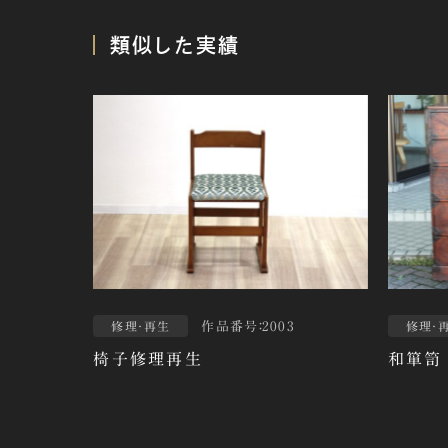
類似した実績
作品番号：2003
修理・再生
修理・
椅子修理再生
和箪笥