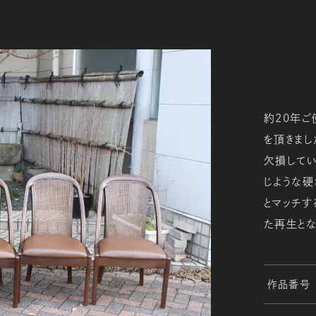
約20年
を頂きまし
欠損して
じような硬
とマッチす
た再生とな
作品番号