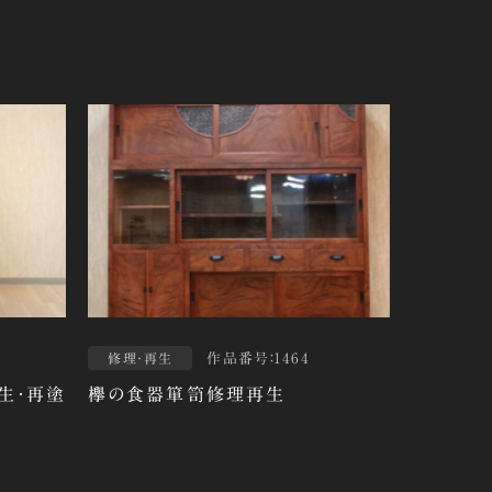
作品番号：1464
修理・再生
生・再塗
欅の食器箪笥修理再生