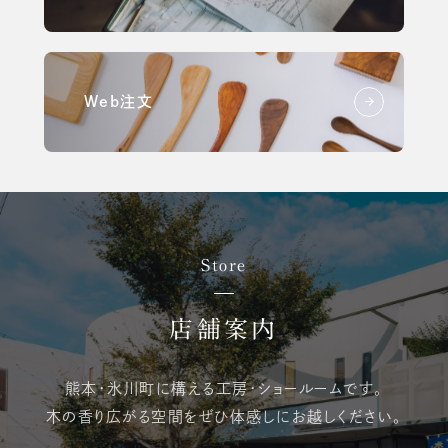
Web注文
Store
店舗案内
熊本・氷川町に構える
工房・ショールームです。
木の香り広がる空間を
ぜひ体感しにお越しください。