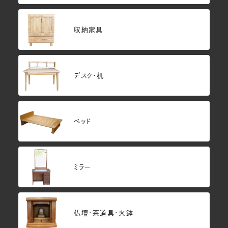
収納家具
デスク・机
ベッド
ミラー
仏壇･茶道具・火鉢