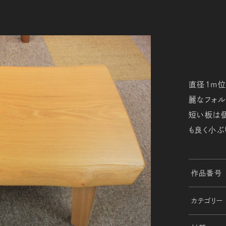
直径1ｍ
麗なフォル
短い板は
も良く小ぶ
作品番号
カテゴリー