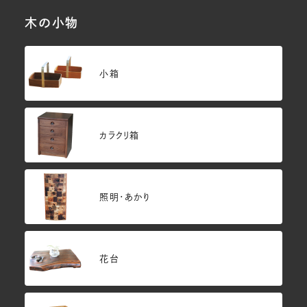
木の小物
小箱
カラクリ箱
照明・あかり
花台