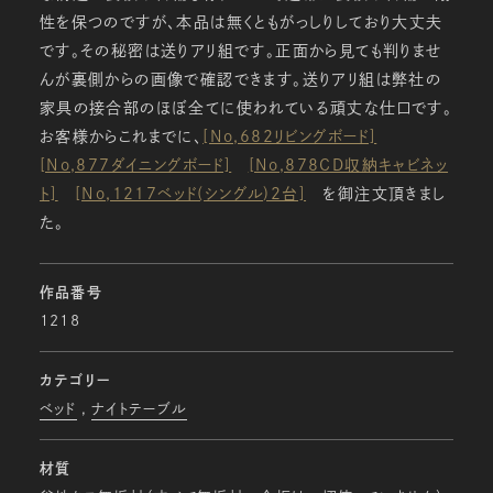
性を保つのですが、本品は無くともがっしりしており大丈夫
です。その秘密は送りアリ組です。正面から見ても判りませ
んが裏側からの画像で確認できます。送りアリ組は弊社の
家具の接合部のほぼ全てに使われている頑丈な仕口です。
お客様からこれまでに、
[No,682リビングボード]
[No,877ダイニングボード]
[No,878CD収納キャビネッ
ト]
[No,1217ベッド(シングル)2台]
を御注文頂きまし
た。
作品番号
1218
カテゴリー
ベッド
ナイトテーブル
材質