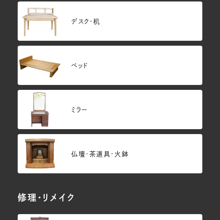
デスク・机
ベッド
ミラー
仏壇･茶道具・火鉢
修理・リメイク