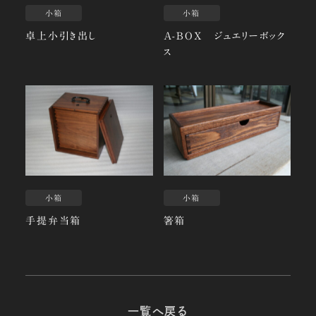
小箱
小箱
卓上小引き出し
A-BOX ジュエリーボック
ス
小箱
小箱
手提弁当箱
箸箱
一覧へ戻る