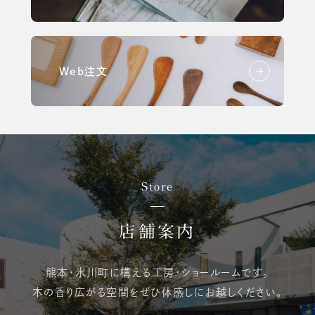
Web注文
Store
店舗案内
熊本・氷川町に構える
工房・ショールームです。
木の香り広がる空間を
ぜひ体感しにお越しください。