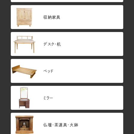
収納家具
デスク・机
ベッド
ミラー
仏壇･茶道具・火鉢