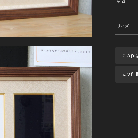
材質
サイズ
この作
この作