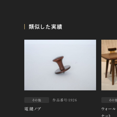
類似した実績
作品番号：1926
その他
その
電鍵ノブ
ウォール
セット