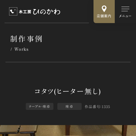
店舗案内
メニュー
制作事例
Works
作品番号：1335
テーブル・座卓
座卓