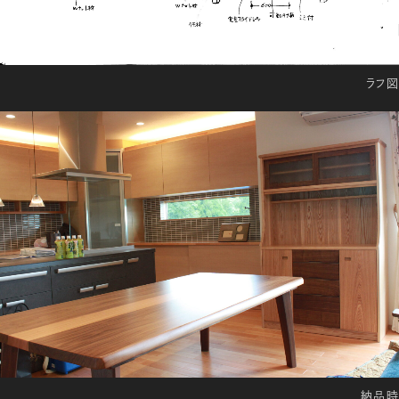
ラフ図
納品時