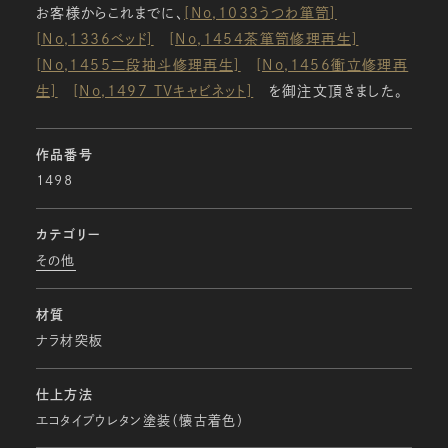
お客様からこれまでに、
[No,1033うつわ箪笥]
[No,1336ベッド]
[No,1454茶箪笥修理再生]
[No,1455二段抽斗修理再生]
[No,1456衝立修理再
生]
[No,1497 TVキャビネット]
を御注文頂きました。
作品番号
1498
カテゴリー
その他
材質
ナラ材突板
仕上方法
エコタイプウレタン塗装（懐古着色）