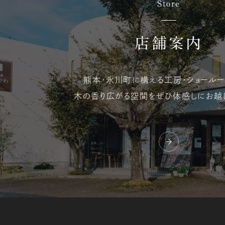
Store
店舗案内
熊本・氷川町に構える
工房・ショールー
木の香り広がる空間を
ぜひ体感しにお越