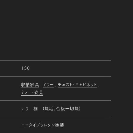
150
収納家具
ミラー
チェスト・キャビネット
ミラー・姿見
ナラ 桐 (無垢、合板一切無)
エコタイプウレタン塗装