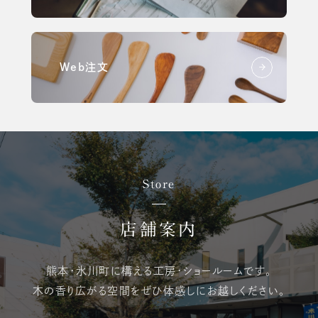
Web注文
Store
店舗案内
熊本・氷川町に構える
工房・ショールームです。
木の香り広がる空間を
ぜひ体感しにお越しください。