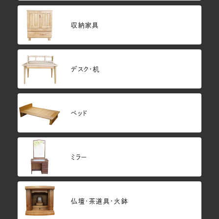
収納家具
デスク・机
ベッド
ミラー
仏壇･茶道具・火鉢