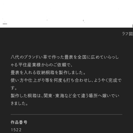
ラフ図
八代のブランドい草で作った畳表を全国に広めていらっし
ゃる平住産業様からのご依頼で、
畳表を入れる収納桐箱を製作しました。
使い方や仕上がり等を何度も打ち合わせし、ようやく完成で
す。
製作した桐箱は、関東・東海など全て違う場所へ嫁いでい
きました。
作品番号
1522