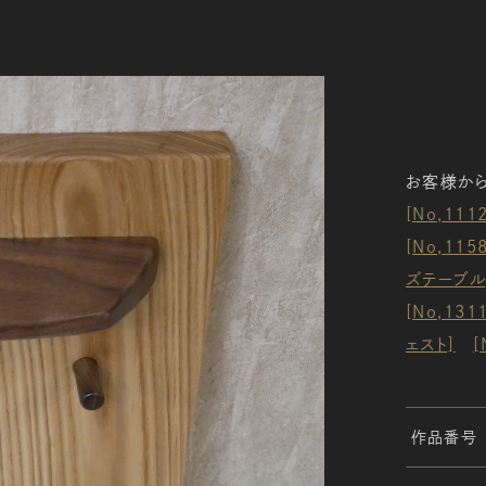
お客様から
[No,11
[No,11
ズテーブル
[No,13
ェスト]
[
作品番号