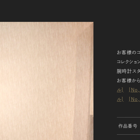
お客様のコ
コレクショ
腕時計スタ
お客様から
ル]
[No
ル]
[No
作品番号