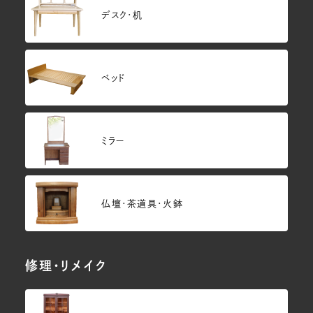
デスク・机
ベッド
ミラー
仏壇･茶道具・火鉢
修理・リメイク