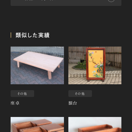
類似した実績
その他
その他
座卓
額台