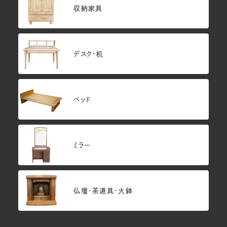
収納家具
デスク・机
ベッド
ミラー
仏壇･茶道具・火鉢