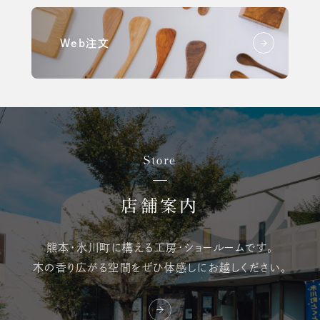
Web注文
Store
店舗案内
熊本・氷川町に構える
工房・ショールームです。
木の香り広がる空間を
ぜひ体感しにお越しください。