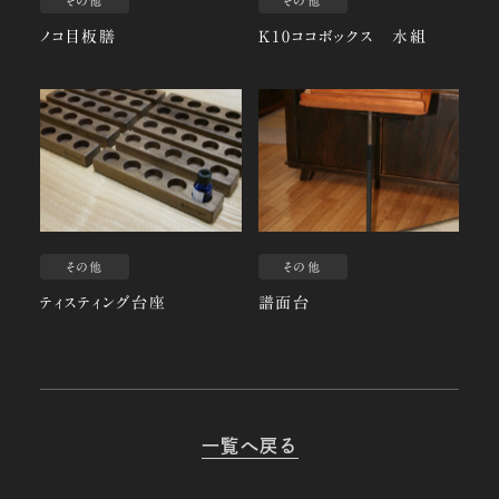
その他
その他
ノコ目板膳
K10ココボックス 水組
その他
その他
ティスティング台座
譜面台
一覧へ戻る