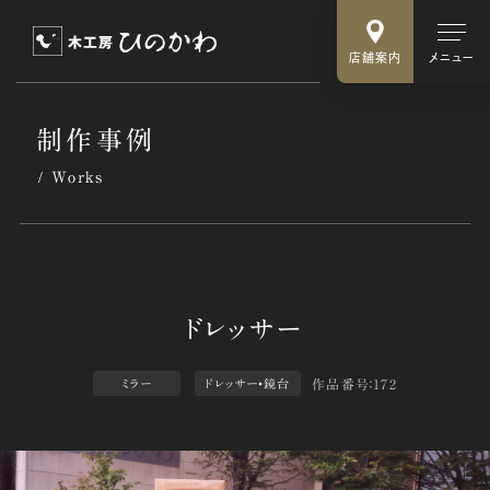
店舗案内
メニュー
制作事例
Works
作品番号：172
ミラー
ドレッサー•鏡台