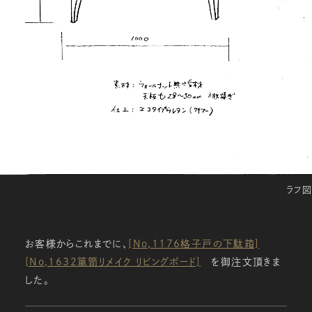
ラフ図
お客様からこれまでに、
[No,1176格子戸の下駄箱]
[No,1632箪笥リメイク リビングボード]
‎を御注文頂きま
した。