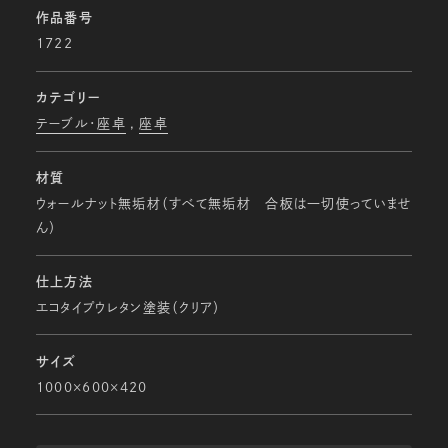
作品番号
1722
カテゴリー
テーブル・座卓
座卓
材質
ウォールナット無垢材（すべて無垢材 合板は一切使っていませ
ん）
仕上方法
エコタイプウレタン塗装（クリア）
サイズ
1000×600×420