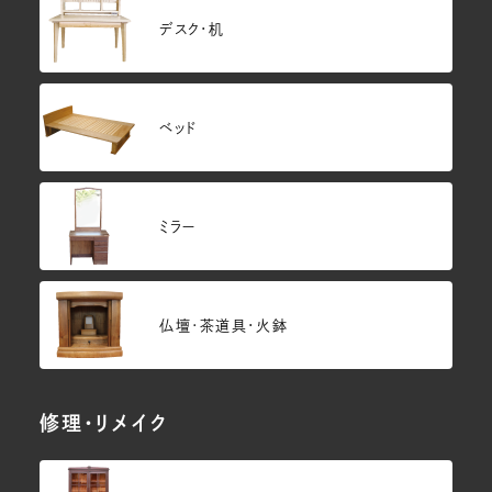
デスク・机
ベッド
ミラー
仏壇･茶道具・火鉢
修理・リメイク