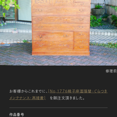
修理前
お客様からこれまでに、
[No,1776椅子座面張替・ぐらつき
メンテナンス・再接着]
を御注文頂きました。
作品番号