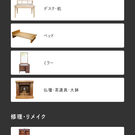
デスク・机
ベッド
ミラー
仏壇･茶道具・火鉢
修理・リメイク