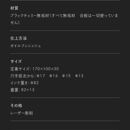
材質
ブラックチェリー無垢材（すべて無垢材 合板は一切使っていま
せん）
仕上方法
オイルフィニッシュ
サイズ
定番サイズ：170×100×30
穴手前左から：Ф17 Ф16 Ф15 Ф13
インク置き：Ф82
蓋置：82×13
その他
レーザー彫刻