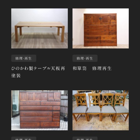
修理・再生
修理・再生
ひのかわ製テーブル天板再
和箪笥 修理再生
塗装