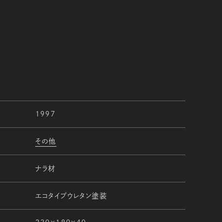
1997
その他
ナラ材
エコタイプウレタン塗装