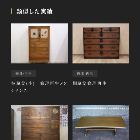
類似した実績
修理・再生
修理・再生
楠箪笥(小) 修理再生メン
桐箪笥修理再生
テナンス