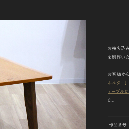
お持ち込
を制作いた
お客様か
ホルダー]
テーブルに
た。
作品番号