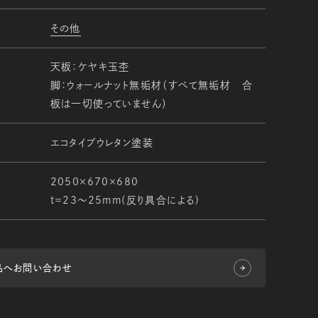
その他
天板：ケヤキ玉杢
脚：ウォールナット無垢材（すべて無垢材 合
板は一切使っていません）
エコタイプウレタン塗装
2050×670×680
ｔ＝23～25mm(反り具合による)
品へお問い合わせ