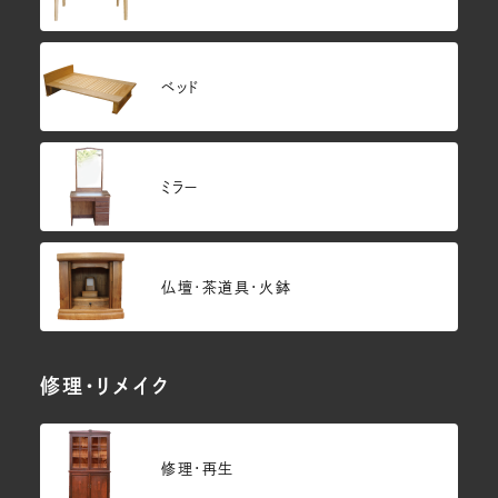
ベッド
ミラー
仏壇･茶道具・火鉢
修理・リメイク
修理・再生