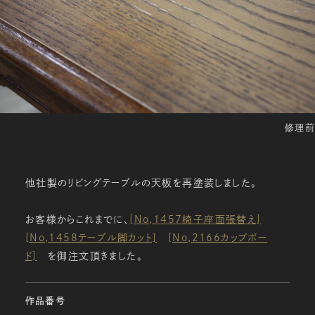
修理前
他社製のリビングテーブルの天板を再塗装しました。
お客様からこれまでに、
[No,1457椅子座面張替え]
[No,1458テーブル脚カット]
[No,2166カップボー
ド]
を御注文頂きました。
作品番号