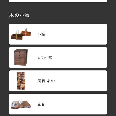
木の小物
小箱
カラクリ箱
照明・あかり
花台