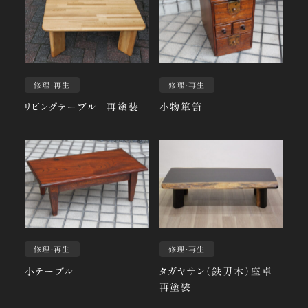
修理・再生
修理・再生
リビングテーブル 再塗装
小物箪笥
修理・再生
修理・再生
小テーブル
タガヤサン（鉄刀木）座卓
再塗装