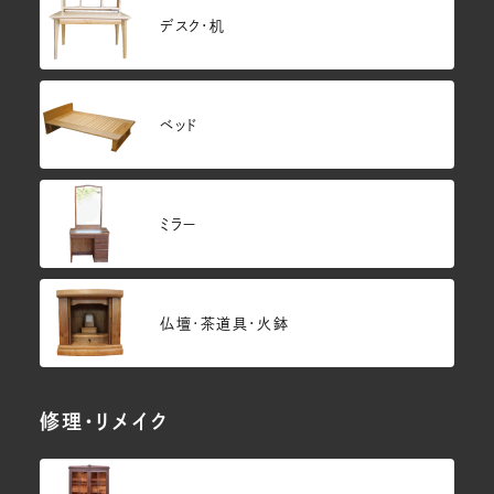
デスク・机
ベッド
ミラー
仏壇･茶道具・火鉢
修理・リメイク