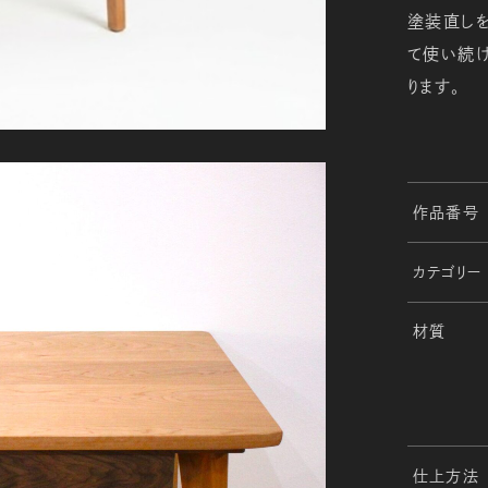
塗装直しを
て使い続け
ります。
作品番号
カテゴリー
材質
仕上方法