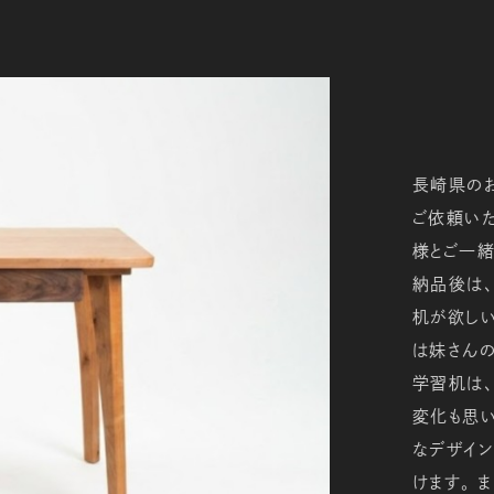
長崎県の
ご依頼いた
様とご一緒
納品後は、
机が欲しい
は妹さんの
学習机は、
変化も思い
なデザイ
けます。 