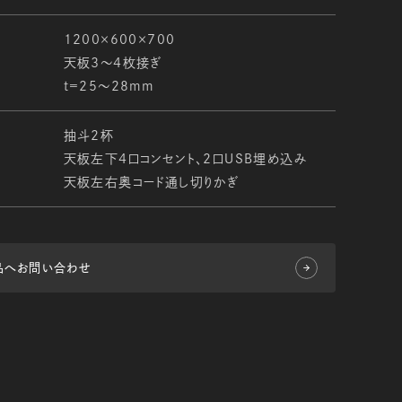
1200×600×700
天板3～4枚接ぎ
t=25～28mm
抽斗2杯
天板左下4口コンセント、2口USB埋め込み
天板左右奥コード通し切りかぎ
品へお問い合わせ