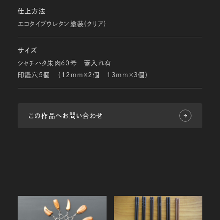
仕上方法
エコタイプウレタン塗装(クリア)
サイズ
シャチハタ朱肉60号 蓋入れ有
印鑑穴5個 （12ｍｍ×2個 13ｍｍ×3個）
この作品へお問い合わせ