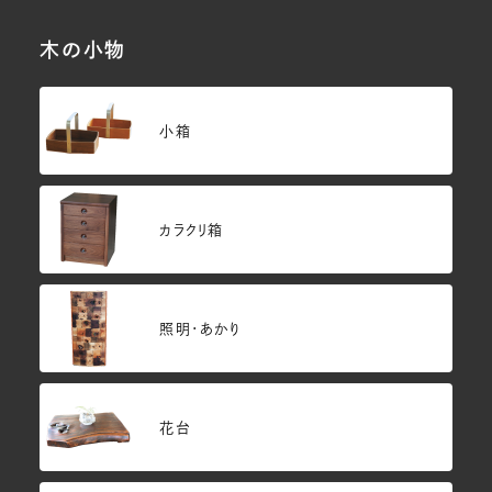
木の小物
小箱
カラクリ箱
照明・あかり
花台