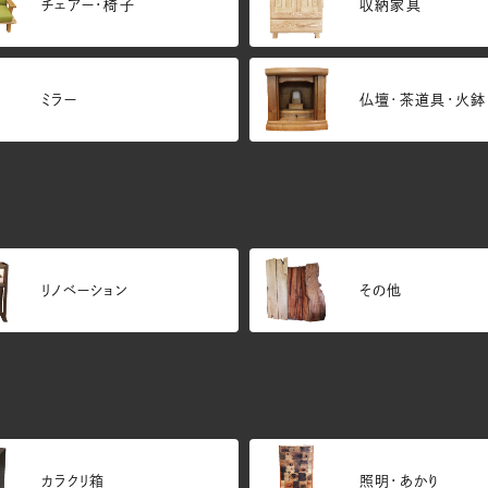
チェアー・椅子
収納家具
ミラー
仏壇･茶道具・火鉢
リノベーション
その他
カラクリ箱
照明・あかり