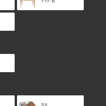
デスク・机
花台