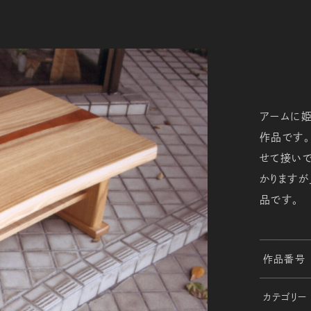
アームに
作品です
せて接い
かりますが
品です。
作品番号
カテゴリー