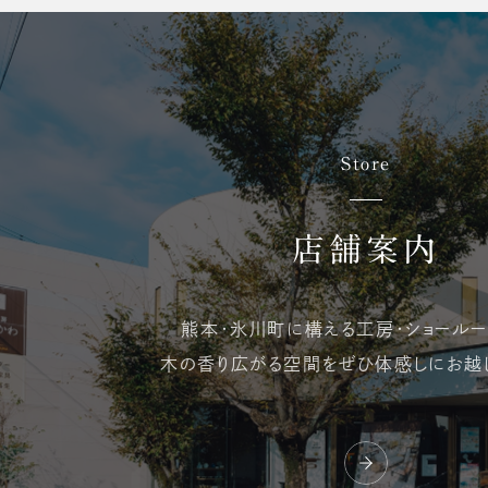
Store
店舗案内
熊本・氷川町に構える
工房・ショールー
木の香り広がる空間を
ぜひ体感しにお越