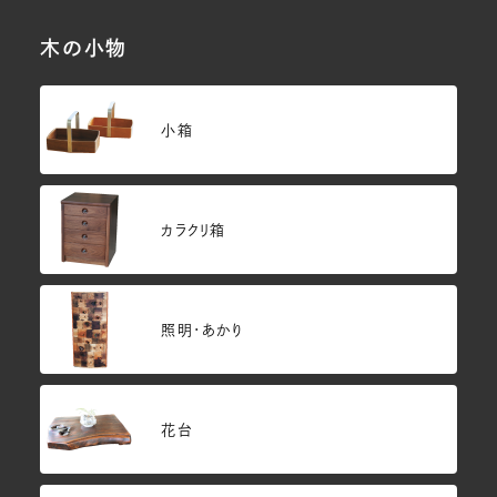
木の小物
小箱
カラクリ箱
照明・あかり
花台