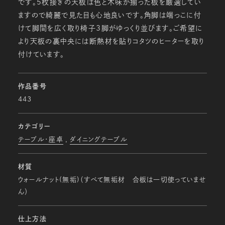
です。5枚接ぎの天板は色と木味が揃った板を厳選してい
ますので綺麗で見た目も心地良いです。角脚は端っこに付
けて脚間を広く取り椅子3脚がゆっくり並びます。ご希望に
より天板の裏中央には断熱材を貼りコタツのヒーターを取り
付けています。
作品番号
443
カテゴリー
テーブル・座卓
ダイニングテーブル
材質
ウォールナット(無垢)（すべて無垢材 合板は一切使っていませ
ん）
仕上方法