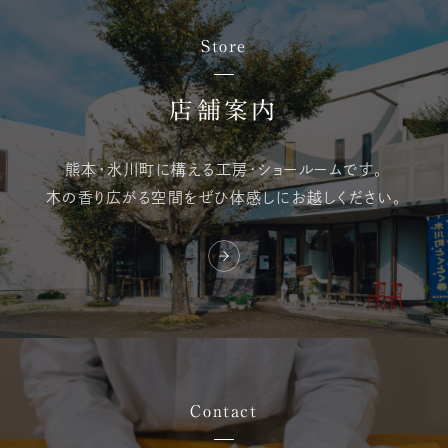
Store
店舗案内
熊本・氷川町に構える
工房・ショールームです。
木の香り広がる空間を
ぜひ体感しにお越しください。
Contact