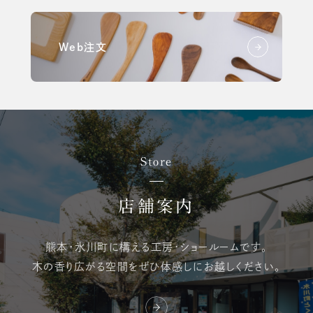
Web注文
Store
店舗案内
熊本・氷川町に構える
工房・ショールームです。
木の香り広がる空間を
ぜひ体感しにお越しください。