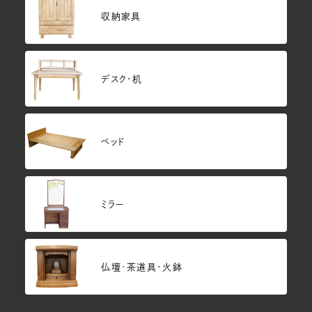
収納家具
デスク・机
ベッド
ミラー
仏壇･茶道具・火鉢