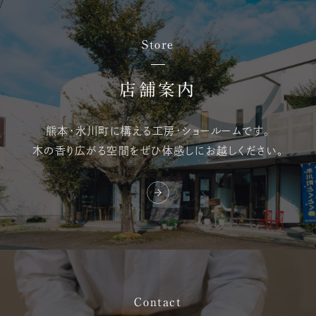
Store
店舗案内
熊本・氷川町に構える
工房・ショールームです。
木の香り広がる空間を
ぜひ体感しにお越しください。
Contact