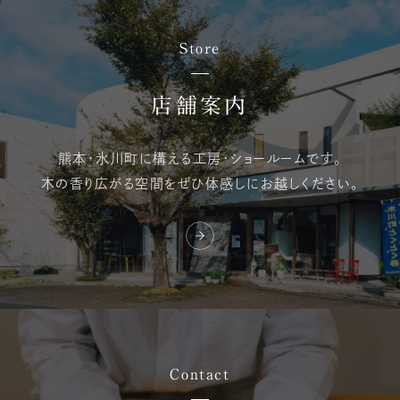
Store
店舗案内
熊本・氷川町に構える
工房・ショールームです。
木の香り広がる空間を
ぜひ体感しにお越しください。
Contact