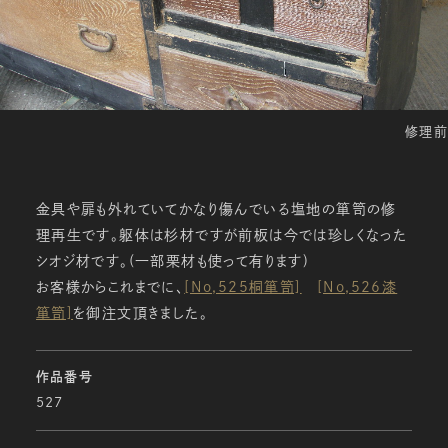
修理前
金具や扉も外れていてかなり傷んでいる塩地の箪笥の修
理再生です。躯体は杉材ですが前板は今では珍しくなった
シオジ材です。(一部栗材も使って有ります)
お客様からこれまでに、
[No,525桐箪笥]
[No,526漆
箪笥]
を御注文頂きました。
作品番号
527