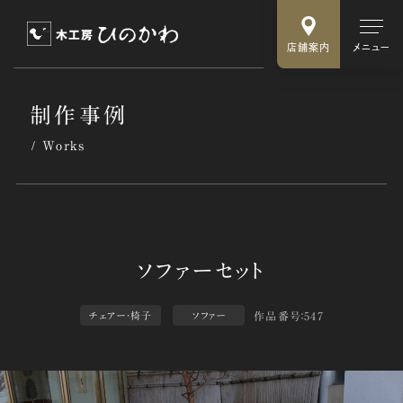
店舗案内
メニュー
制作事例
Works
作品番号：547
チェアー・椅子
ソファー