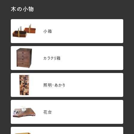
木の小物
小箱
カラクリ箱
照明・あかり
花台