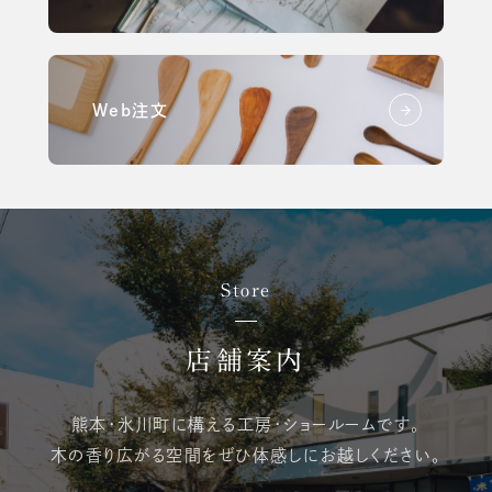
Web注文
Store
店舗案内
熊本・氷川町に構える
工房・ショールームです。
木の香り広がる空間を
ぜひ体感しにお越しください。