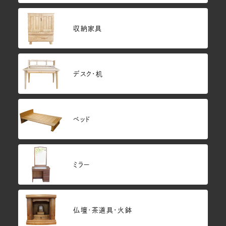
収納家具
デスク・机
ベッド
ミラー
仏壇･茶道具・火鉢