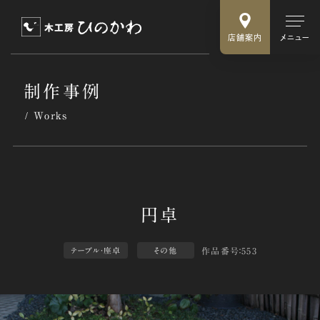
店舗案内
メニュー
制作事例
Works
作品番号：553
テーブル・座卓
その他