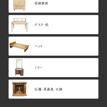
収納家具
デスク・机
ベッド
ミラー
仏壇･茶道具・火鉢