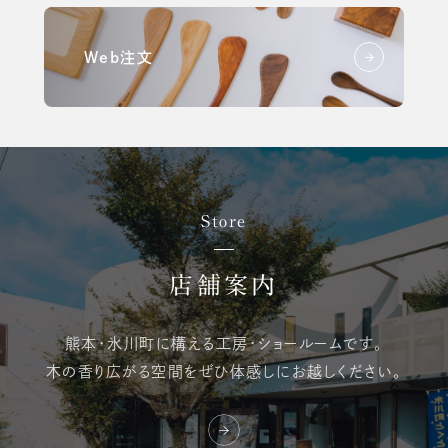
Web注文
Store
店舗案内
熊本・氷川町に構える
工房・ショールームです。
木の香り広がる空間を
ぜひ体感しにお越しください。