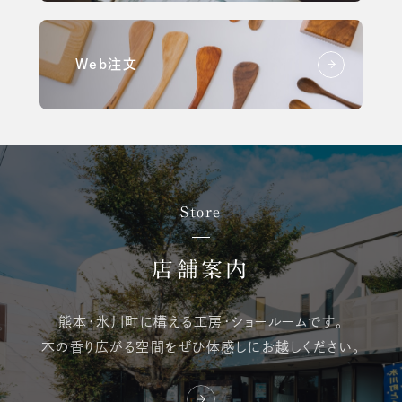
Web注文
Store
店舗案内
熊本・氷川町に構える
工房・ショールームです。
木の香り広がる空間を
ぜひ体感しにお越しください。