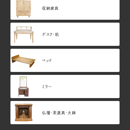
収納家具
デスク・机
ベッド
ミラー
仏壇･茶道具・火鉢