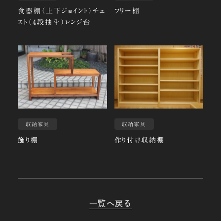
食器棚（上下ジョイント）チェ
フリー棚
スト（4段抽斗）レンジ台
収納家具
収納家具
飾り棚
作り付け収納棚
一覧へ戻る