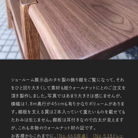
ショ－ルーム展示品のタモ製の飾り棚をご覧になって、それ
をひと回り大きくして素材も総ウォールナットにとのご注文を
頂き製作しました。写真ではあまり大きさは感じませんが、
横幅は1.8ｍ奥行が45ｃｍも有りかなりボリュームがありま
す。棚板を支える貫は2本入っていて重たいものを載せても
たわみは生じません。棚板は耳付きなので白太が見えます
が、これも本物のウォールナット材の証です。
お客様からこれまでに、
[No,460座卓]
[No,538ドレッ