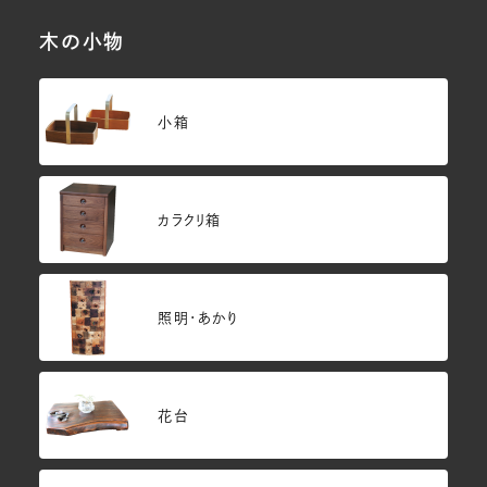
木の小物
小箱
カラクリ箱
照明・あかり
花台