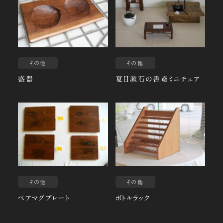
その他
その他
盛器
夏目漱石の書斎ミニチュア
その他
その他
ペアマグプレート
ボトルラック